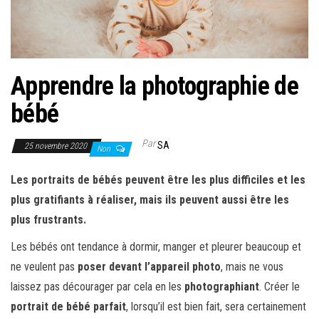
r
l
a
n
Apprendre la photographie de
a
v
bébé
i
g
Par
SA
25 novembre 2020
Non
a
Les
portraits
de bébés peuvent être les plus difficiles et les
t
plus gratifiants à réaliser, mais ils peuvent aussi être les
i
plus frustrants.
o
n
Les bébés ont tendance à dormir, manger et pleurer beaucoup et
ne veulent pas
poser devant l’appareil photo
, mais ne vous
laissez pas décourager par cela en les
photographiant
. Créer le
portrait de bébé parfait
, lorsqu’il est bien fait, sera certainement