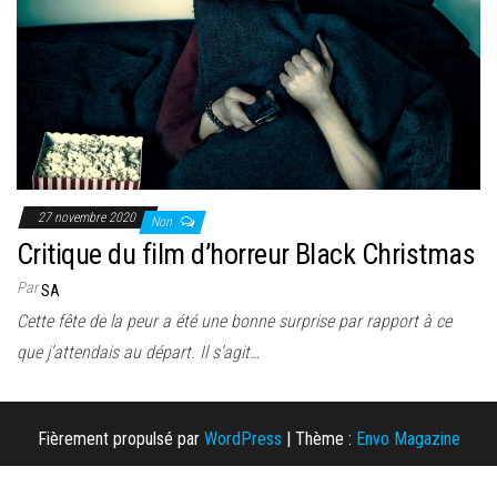
27 novembre 2020
Non
Critique du film d’horreur Black Christmas
Par
SA
Cette fête de la peur a été une bonne surprise par rapport à ce
que j’attendais au départ. Il s’agit…
Fièrement propulsé par
WordPress
|
Thème :
Envo Magazine