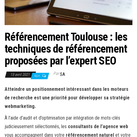
r
l
a
n
Référencement Toulouse : les
a
v
techniques de référencement
i
proposées par l’expert SEO
g
a
Par
SA
13 avril 2021
Non
t
i
Atteindre un positionnement intéressant dans les moteurs
o
de recherche est une priorité pour développer sa stratégie
n
webmarketing.
À l’aide d’audit et d’optimisation par intégration de mots-clés
judicieusement sélectionnés, les
consultants de l’agence web
vous accompagnent dans votre
référencement naturel
et votre