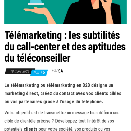
r
l
a
n
Télémarketing : les subtilités
a
v
du call-center et des aptitudes
i
du téléconseiller
g
a
Par
SA
18 mars 2021
Non
t
i
Le télémarketing ou télémarketing en B2B désigne un
o
marketing direct, créez du contact avec vos clients cibles
n
ou vos partenaires grâce à l’usage du téléphone.
Votre objectif est de transmettre un message bien défini à une
cible de clientèle précise ? Développez tout l’intérêt de vos
potentiels
clients
pour votre société, vos produits ou vos